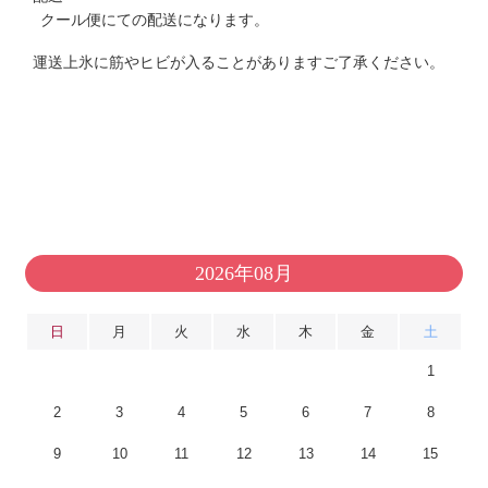
クール便にての配送になります。
運送上氷に筋やヒビが入ることがありますご了承ください。
2026年08月
日
月
火
水
木
金
土
1
2
3
4
5
6
7
8
9
10
11
12
13
14
15